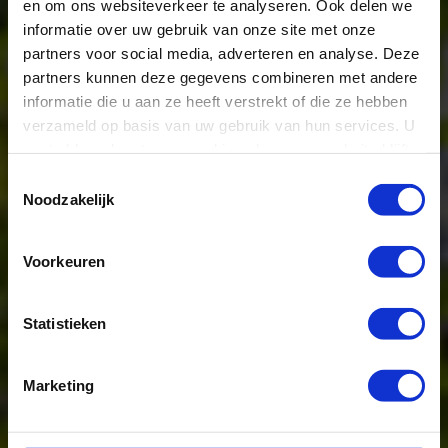
en om ons websiteverkeer te analyseren. Ook delen we
informatie over uw gebruik van onze site met onze
partners voor social media, adverteren en analyse. Deze
partners kunnen deze gegevens combineren met andere
informatie die u aan ze heeft verstrekt of die ze hebben
AVONTUURLIJKE
verzameld op basis van uw gebruik van hun services. U
ZOMERKAMPEN
gaat akkoord met onze cookies als u onze website blijft
gebruiken.
Toestemmingsselectie
Noodzakelijk
ONTDEK ONS AANBOD
Voorkeuren
Statistieken
Marketing