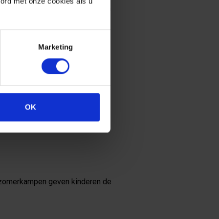
oord met onze cookies als u
inderen nieuwe vaardigheden en
Marketing
ls wetenschappen, kunst, sport
van een kind.
OK
kamp een broodnodige gelegenheid
, zomerkampen geven kinderen de