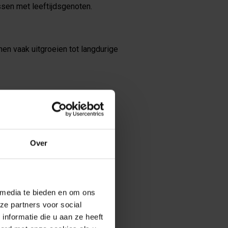
sen met leeftijdsgenoten.
n vaak uitgroeien tot langdurige
variëren van deelnemen aan
Over
 dat ze in staat zijn om nieuwe
 media te bieden en om ons
ze partners voor social
nformatie die u aan ze heeft