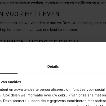
nderen samen te werken, communiceren en conflicten op te los
N VOOR HET LEVEN
kans om nieuwe vrienden te maken. Deze vriendschappen kunne
t op het sociale leven van een kind kan hebben.
ROUWEN VERSTERKEN
en de gelegenheid om uit hun comfortzone te stappen. Dit kan 
klimmen en kanoën, tot het presenteren voor een groep.
Details
INGEN AANGAAN
gen helpt kinderen om hun zelfvertrouwen te vergroten. Ze leren
 van cookies
boeken, wat hen in toekomstige situaties kan helpen.
ent en advertenties te personaliseren, om functies voor social
. Ook delen we informatie over uw gebruik van onze site met on
ONTWIKKELING
e. Deze partners kunnen deze gegevens combineren met andere i