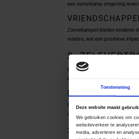
een zomerkamp omgeving leren ki
VRIENDSCHAPPE
Zomerkampen bieden kinderen de 
relaties, wat een positieve impac
2. ZELFVERT
Een goed zomerkamp biedt kinder
avontuurlijke activiteiten zoals 
Toestemming
NIEUWE UITDAG
Het overwinnen van deze uitdagin
Deze website maakt gebruik
dingen te proberen en succes te 
We gebruiken cookies om cont
websiteverkeer te analyseren
3. LEREN EN 
media, adverteren en analys