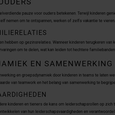
 OUDERS
erdiende pauze voor ouders betekenen. Terwijl kinderen geniet
zelf nemen om te ontspannen, werken of zelfs vakantie te vieren
ILIERELATIES
cten hebben op gezinsrelaties. Wanneer kinderen terugkeren van
rvaringen om te delen, wat kan leiden tot hechtere familiebanden
NAMIEK EN SAMENWERKING
rking en groepsdynamiek door kinderen in teams te laten werk
e waarde van teamwork en het belang van samenwerking te begrijpe
AARDIGHEDEN
ere kinderen en tieners de kans om leiderschapsrollen op zich t
t ontwikkelen van hun leiderschapsvaardigheden en verantwoordeli