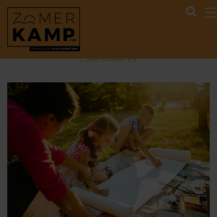
ZOMERKAMP.COM
>
BLOG
>
SCHILDEREN IN DE
NATUUR: CREATIEVE EXPRESSIE TIJDENS
ZOMERKAMPEN