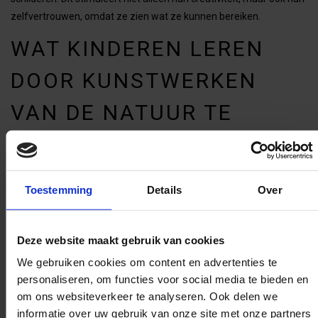
zelfvertrouwen, omdat ze zien wat ze kunnen bereiken.
WAT KINDEREN LEREN
DOOR KUNSTWERKEN
VAN DE NATUUR TE
MAKEN
De vaardigheden en inzichten die kinderen tijdens deze
workshops opdoen, gaan verder dan alleen het schilderen zelf.
Toestemming
Details
Over
Hier zijn enkele belangrijke lessen:
Geduld en doorzettingsvermogen
Deze website maakt gebruik van cookies
Schilderen vereist aandacht voor detail en een zekere mate van
We gebruiken cookies om content en advertenties te
geduld. Kinderen leren dat mooie resultaten niet overhaast
personaliseren, om functies voor social media te bieden en
om ons websiteverkeer te analyseren. Ook delen we
kunnen worden, maar ontstaan door inspanning en toewijding.
informatie over uw gebruik van onze site met onze partners
Probleemoplossing en improvisatie