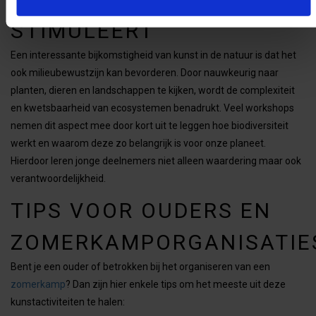
STIMULEERT
Een interessante bijkomstigheid van kunst in de natuur is dat het
ook milieubewustzijn kan bevorderen. Door nauwkeurig naar
planten, dieren en landschappen te kijken, wordt de complexiteit
en kwetsbaarheid van ecosystemen benadrukt. Veel workshops
nemen dit aspect mee door kort uit te leggen hoe biodiversiteit
werkt en waarom deze zo belangrijk is voor onze planeet.
Hierdoor leren jonge deelnemers niet alleen waardering maar ook
verantwoordelijkheid.
TIPS VOOR OUDERS EN
ZOMERKAMPORGANISATIE
Bent je een ouder of betrokken bij het organiseren van een
zomerkamp
? Dan zijn hier enkele tips om het meeste uit deze
kunstactiviteiten te halen: