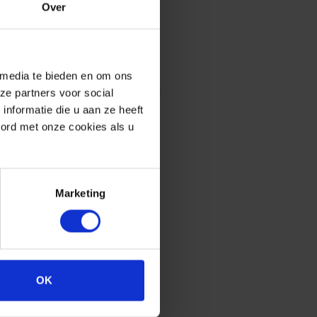
Over
zien!
 media te bieden en om ons
t? Onze dagtrip naar de boerderij
ze partners voor social
nformatie die u aan ze heeft
 ze te voeren en zelfs te helpen
oord met onze cookies als u
eren ook waar ons voedsel
met activiteiten zoals trampoline
Marketing
en. Omgeven door hoge
 het einde van dit labyrint? Een
OK