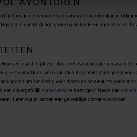
VOL AVONTUREN
ert het bos in een enorme apenkooi waar kinderen kunnen klimmen
dagingen en ontdekkingen, waarbij de kinderen misschien zelfs we
TEITEN
ekkingen, gaat het plezier door met avondactiviteiten zoals de
pvuur. Het animal kids camp van Club Adventure staat garant voor 
or kinderen om hun liefde voor dieren en de natuur te verkennen 
d een onvergetelijk
zomerkamp
te bezorgen? Neem dan
contact
rveren. Laten we er samen een geweldige zomer van maken!