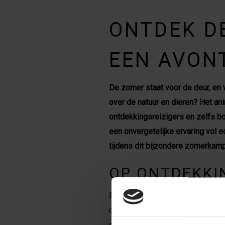
ONTDEK D
EEN AVON
De zomer staat voor de deur, en w
over de natuur en dieren? Het ani
ontdekkingsreizigers en zelfs bo
een onvergetelijke ervaring vol e
tijdens dit bijzondere zomerkamp
OP ONTDEKKI
Ben je ooit gestopt om de klein
om als echte biologen de natuur
geheimen van mieren, slakken, en 