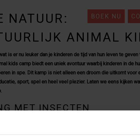
E NATUUR:
BOEK NU
C
TUURLIJK ANIMAL K
at is er nu leuker dan je kinderen de tijd van hun leven te geven 
mal kids camp biedt een uniek avontuur waarbij kinderen in de hu
eren in spe. Dit kamp is niet alleen een droom die uitkomt voor 
ducatie, sport, spel en heel veel plezier. Laten we eens kijken w
.
NG MET INSECTEN
e wereld onder onze voeten te bewonderen? Bij het
animal kids 
 in te duiken. Gewapend met vergrootglazen gaan we op insecten
ja, zelfs vliegende herten. We leren dat insecten niet alleen fa