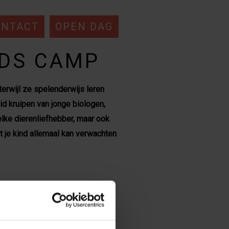
ONTACT
OPEN DAG
IDS CAMP
terwijl ze spelenderwijs leren
id kruipen van jonge biologen,
elke dierenliefhebber, maar ook
at je kind allemaal kan verwachten
camp
moedigen we kinderen aan
speurtocht, op zoek naar de
scinerend zijn, maar ook enorm