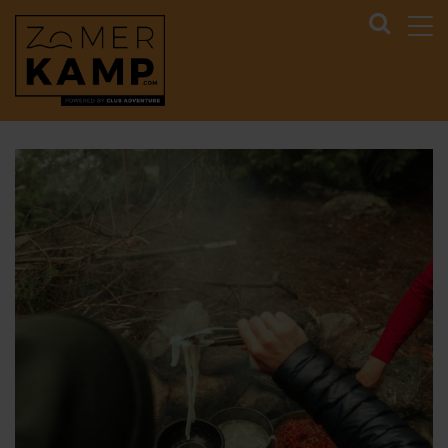
ZOMERKAMP.COM
>
BLOG
>
KOKEN IN DE NATUUR: 5
INSPIRERENDE RECEPTEN VOOR EEN ZOMERKAMP