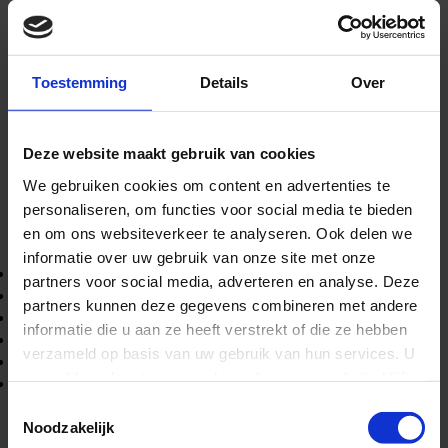
Verdeel de gehakte groenten over grote stukken aluminiumfolie.
Besprenkel met olijfolie en strooi er kruiden overheen. Vouw de
folie dicht en zorg ervoor dat het pakketje goed afgesloten is.
Plaats de pakketjes in de hete kolen van het kampvuur en laat ze
Toestemming
Details
Over
20-30 minuten bakken, of tot de groenten gaar zijn.
RECEPT 4: KAMPVUUR
Deze website maakt gebruik van cookies
We gebruiken cookies om content en advertenties te
NACHO’S
personaliseren, om functies voor social media te bieden
en om ons websiteverkeer te analyseren. Ook delen we
INGREDIËNTEN
informatie over uw gebruik van onze site met onze
Tortillachips
partners voor social media, adverteren en analyse. Deze
Geraspte kaas
partners kunnen deze gegevens combineren met andere
Zwarte bonen
informatie die u aan ze heeft verstrekt of die ze hebben
Gesneden jalapeños
verzameld op basis van uw gebruik van hun services. U
Salsa
gaat akkoord met onze cookies als u onze website blijft
Zure room
gebruiken.
Toestemmingsselectie
VOORBEREIDING
Noodzakelijk