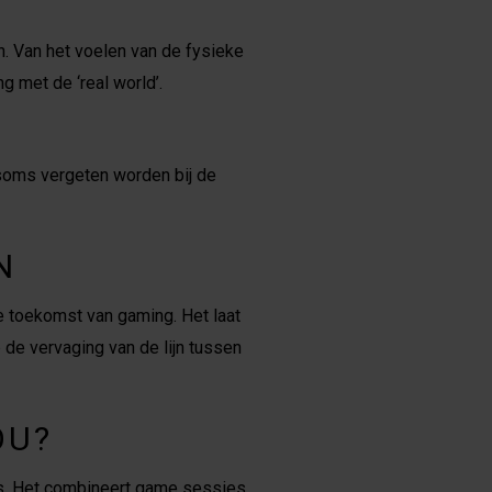
. Van het voelen van de fysieke
g met de ‘real world’.
 soms vergeten worden bij de
N
de toekomst van gaming. Het laat
p de vervaging van de lijn tussen
OU?
es. Het combineert game sessies