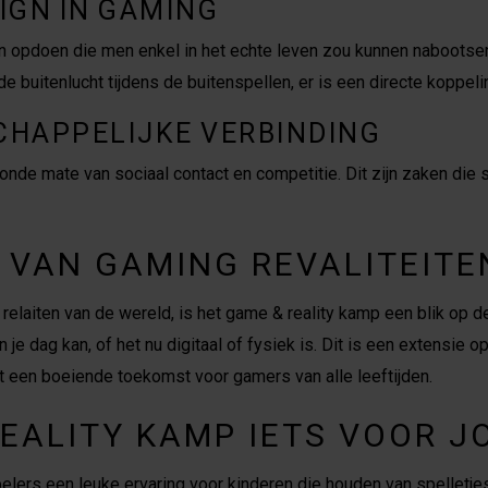
IGN IN GAMING
n opdoen die men enkel in het echte leven zou kunnen nabootsen
e buitenlucht tijdens de buitenspellen, er is een directe koppelin
CHAPPELIJKE VERBINDING
nde mate van sociaal contact en competitie. Dit zijn zaken die
 VAN GAMING REVALITEITE
e relaiten van de wereld, is het game & reality kamp een blik op 
je dag kan, of het nu digitaal of fysiek is. Dit is een extensie o
lt een boeiende toekomst voor gamers van alle leeftijden.
EALITY KAMP IETS VOOR J
elers een leuke ervaring voor kinderen die houden van spelletj