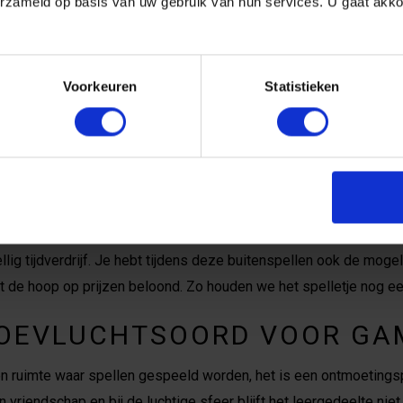
erzameld op basis van uw gebruik van hun services. U gaat akk
LUCHT: SPELENDERWIJS DE
balans tussen binnen en buiten perfect te verenigen. Wanneer de
 de deelnemers dolenthousiast maakt.
Voorkeuren
Statistieken
ET GROEN
nappen aan de beeldschermen en laten je deelnemen aan leuke sp
rne games die je op je tenen houden, hier is voor elk wat wils.
DE NATUUR
lig tijdverdrijf. Je hebt tijdens deze buitenspellen ook de moge
t de hoop op prijzen beloond. Zo houden we het spelletje nog ee
TOEVLUCHTSOORD VOOR GA
en ruimte waar spellen gespeeld worden, het is een ontmoeting
 vriendschap en bij de luchtige sfeer blijft het leergedeelte nie