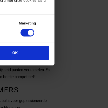
oord met onze cookies als u
 NATUUR IN
 gamers buiten te vinden zijn,
Marketing
elen in de frisse lucht. Van
OK
lijkheid punten verzamelen. En
n beetje competitief!
MERS
splaats voor gepassioneerde
t achterwege.