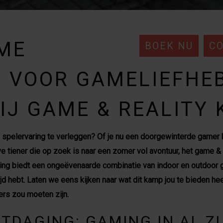
EME
BOEK NU
C
 VOOR GAMELIEFHEB
IJ GAME & REALITY
je spelervaring te verleggen? Of je nu een doorgewinterde gamer 
eve tiener die op zoek is naar een zomer vol avontuur, het game & 
ng biedt een ongeëvenaarde combinatie van indoor en outdoor ga
jd hebt. Laten we eens kijken naar wat dit kamp jou te bieden h
rs zou moeten zijn.
ITDAGING: GAMING IN AL Z