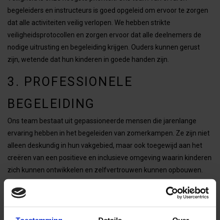
begeleiders en instructeurs is goed opgeleid om ervoor te zorgen
dat alle activiteiten veilig verlopen. We hebben strikte
veiligheidsprotocollen en zorgen ervoor dat alle deelnemers de
nodige uitrusting en begeleiding krijgen. Ouders kunnen gerust
zijn, wetende dat hun kinderen in goede handen zijn.
3. PROFESSIONELE
BEGELEIDING
Ons team bestaat uit gepassioneerde mensen die jarenlange
ervaring hebben in het begeleiden van zomerkampen. Ze zijn niet
alleen deskundig in hun vakgebied, maar ook toegewijd aan het
creëren van een positieve en inclusieve omgeving waarin kinderen
zich kunnen ontwikkelen en zelfvertrouwen kunnen opbouwen.
4. GEZONDE MAALTIJDEN
Goed eten is essentieel voor een actieve dag vol avontuur. Onze
Toestemming
Details
Over