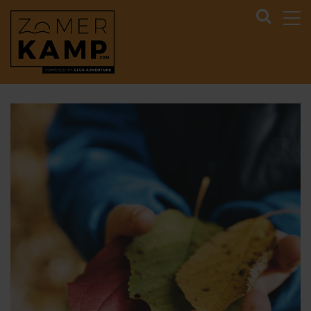
ZOMERKAMP.COM
>
BLOG
>
ALLES WAT JE MOET
WETEN OVER ONS ADVENTURE & FUN ZOMERKAMP