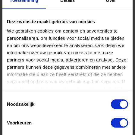
maaltijden zijn zorgvuldig samengesteld om voedzaam en lekker
te zijn. We houden rekening met dieetwensen en allergieën om
ervoor te zorgen dat iedereen geniet van wat ze eten.
Deze website maakt gebruik van cookies
5. VRIENDSCHAPPEN CREËREN
We gebruiken cookies om content en advertenties te
personaliseren, om functies voor social media te bieden
Een van de mooiste aspecten van ons zomerkamp is de kans om
en om ons websiteverkeer te analyseren. Ook delen we
nieuwe vrienden te maken. De gedeelde ervaringen en avonturen
informatie over uw gebruik van onze site met onze
creëren sterke banden tussen de deelnemers. Veel van onze
partners voor social media, adverteren en analyse. Deze
kampgangers blijven jarenlang in contact met hun
partners kunnen deze gegevens combineren met andere
zomerkampvrienden, wat laat zien hoe bijzonder deze tijd kan
informatie die u aan ze heeft verstrekt of die ze hebben
zijn.
verzameld op basis van uw gebruik van hun services. U
gaat akkoord met onze cookies als u onze website blijft
HOE SCHRIJF JE JE IN
gebruiken.
Toestemmingsselectie
VOOR ONS ADVENTURE &
Noodzakelijk
FUN ZOMERKAMP?
Voorkeuren
1. REGISTRATIEPROCES